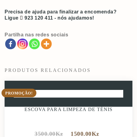
Limpeza
de
Precisa de ajuda para finalizar a encomenda?
nódoas
Ligue
923 120 411
- nós ajudamos!
em
peles,
malas,
Partilha nas redes sociais
cintos,
acessórios
PRODUTOS RELACIONADOS
PROMOÇÃO!
ESCOVA PARA LIMPEZA DE TÉNIS
3500.00
Kz
1500.00
Kz