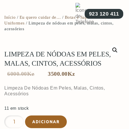
923 120 411
Início
/
Eu quero cuidar de…
/
Botas e Sapatos de
Uniformes
/ Limpeza de nódoas em peles, malas, cintos,
acessórios
LIMPEZA DE NÓDOAS EM PELES,
MALAS, CINTOS, ACESSÓRIOS
6000.00
Kz
3500.00
Kz
Limpeza De Nódoas Em Peles, Malas, Cintos,
Acessórios
11 em stock
Quantidade
ADICIONAR
de